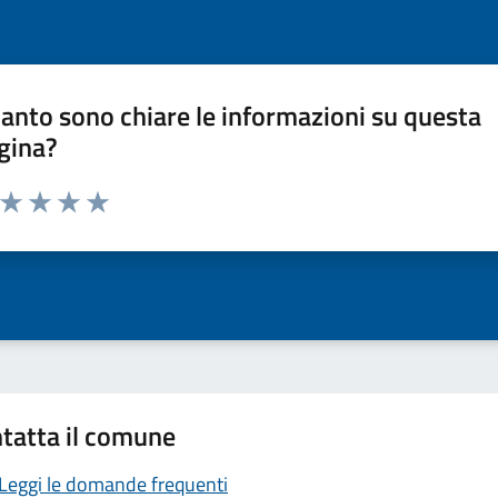
anto sono chiare le informazioni su questa
gina?
a da 1 a 5 stelle la pagina
ta 1 stelle su 5
Valuta 2 stelle su 5
Valuta 3 stelle su 5
Valuta 4 stelle su 5
Valuta 5 stelle su 5
tatta il comune
Leggi le domande frequenti