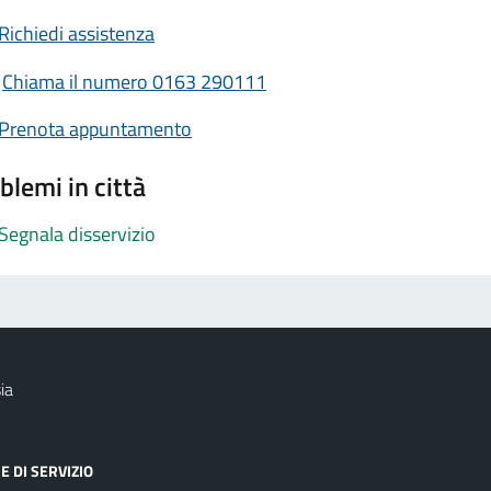
Richiedi assistenza
Chiama il numero 0163 290111
Prenota appuntamento
blemi in città
Segnala disservizio
ia
E DI SERVIZIO