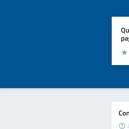
Qu
pa
Valut
Valu
Con