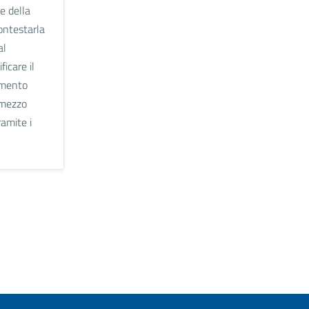
e della
ontestarla
al
ficare il
amento
 mezzo
amite i