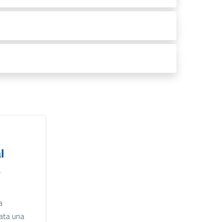
l
a
a
tata una