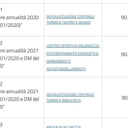
.1
ere annualità 2020
90
RIQUALIFICAZIONE CENTRALE
TERMICA TEATRO E MUSEO
/01/2020)"
.2
CENTRO SPORTIVO MILANACCIO:
ere annualità 2021
90
EFFICIENTAMENTO ENERGETICO
/01/2020 e DM del
SERRAMENTI E
)"
ANTISFONDELLAMENTO
.2
ere annualità 2021
RIQUALIFICAZIONE CENTRALE
90
/01/2020 e DM del
TERMICA BIBLIOTECA
)"
.3
MESSA IN SICUREZZA