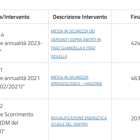
a/Intervento
Descrizione Intervento
Fin
MESSA IN SICUREZZA DEI
.4
VERSANTI SOPRA ABITATI IN
e annualità 2023-
424
FRAZ GUARDELLA E FRAZ
"
ISOLELLA
.1
e annualità 2021
463
MESSA IN SICUREZZA
IDROGEOLOGICA – VANZONE
/02/2021)"
.2
re Scorrimento
207
RIQUALIFICAZIONE ENERGETICA
 (DM del
SCUOLE DEL CENTRO
)"