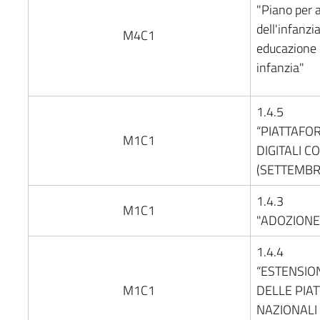
"Piano per a
dell'infanzia
M4C1
educazione 
infanzia"
1.4.5
“PIATTAFO
M1C1
DIGITALI C
(SETTEMBR
1.4.3
M1C1
"ADOZIONE
1.4.4
“ESTENSION
M1C1
DELLE PIA
NAZIONALI 