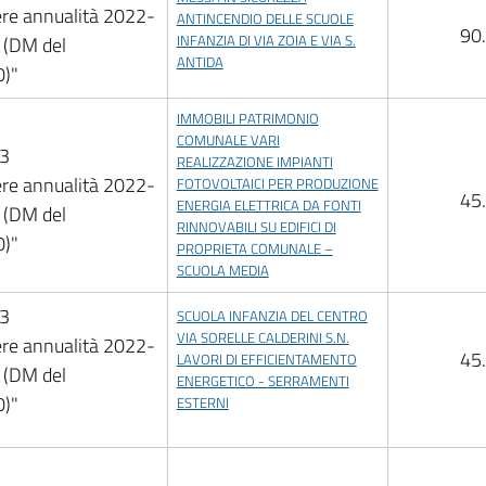
ere annualità 2022-
ANTINCENDIO DELLE SCUOLE
90
INFANZIA DI VIA ZOIA E VIA S.
(DM del
ANTIDA
)"
IMMOBILI PATRIMONIO
COMUNALE VARI
.3
REALIZZAZIONE IMPIANTI
ere annualità 2022-
FOTOVOLTAICI PER PRODUZIONE
45
ENERGIA ELETTRICA DA FONTI
(DM del
RINNOVABILI SU EDIFICI DI
)"
PROPRIETA COMUNALE –
SCUOLA MEDIA
.3
SCUOLA INFANZIA DEL CENTRO
VIA SORELLE CALDERINI S.N.
ere annualità 2022-
45
LAVORI DI EFFICIENTAMENTO
(DM del
ENERGETICO - SERRAMENTI
)"
ESTERNI