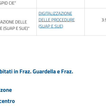
SPID CIE”
DIGITALIZZAZIONE
DELLE PROCEDURE
3.
ZAZIONE DELLE
(SUAP E SUE)
 (SUAP E SUE)"
itati in Fraz. Guardella e Fraz.
nzone
 centro