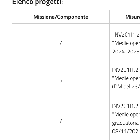
Elenco progetti:
Missione/Componente
Misur
INV2C1I1.2
/
"Medie oper
2024-2025
INV2C1I1.2
"Medie oper
/
(DM del 23
INV2C1I1.2
"Medie ope
/
graduatoria
08/11/2021