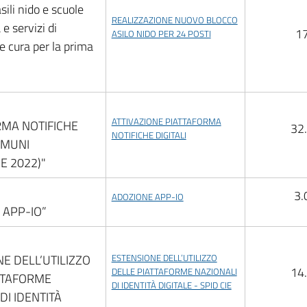
sili nido e scuole
REALIZZAZIONE NUOVO BLOCCO
 e servizi di
1
ASILO NIDO PER 24 POSTI
e cura per la prima
ATTIVAZIONE PIATTAFORMA
RMA NOTIFICHE
32
NOTIFICHE DIGITALI
OMUNI
E 2022)"
3.
ADOZIONE APP-IO
 APP-IO”
E DELL’UTILIZZO
ESTENSIONE DELL’UTILIZZO
14
DELLE PIATTAFORME NAZIONALI
TTAFORME
DI IDENTITÀ DIGITALE - SPID CIE
DI IDENTITÀ