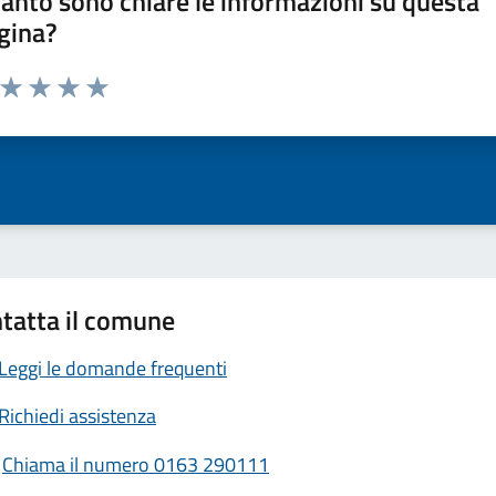
anto sono chiare le informazioni su questa
gina?
a da 1 a 5 stelle la pagina
ta 1 stelle su 5
Valuta 2 stelle su 5
Valuta 3 stelle su 5
Valuta 4 stelle su 5
Valuta 5 stelle su 5
tatta il comune
Leggi le domande frequenti
Richiedi assistenza
Chiama il numero 0163 290111