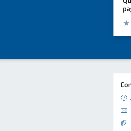
Qu
pa
Valut
Valu
Con