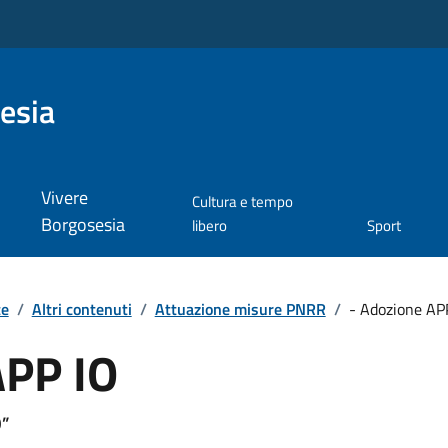
esia
Vivere
Cultura e tempo
Borgosesia
libero
Sport
te
/
Altri contenuti
/
Attuazione misure PNRR
/
- Adozione AP
APP IO
O”