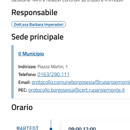
Responsabile
Dott.ssa Barbara Imperadori
Sede principale
Il Municipio
Indirizzo:
Piazza Martiri, 1
0163/290.111
Telefono:
protocollo.comuneborgosesia@ruparpiemonte
Email:
protocollo.borgosesia@cert.ruparpiemonte.it
PEC:
Orario
MARTEDÌ
09:00 12:00