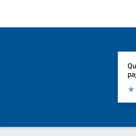
Qu
pa
Valut
Valu