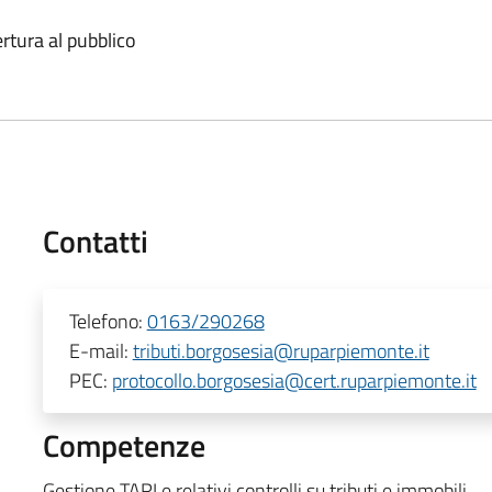
ertura al pubblico
Contatti
Telefono:
0163/290268
E-mail:
tributi.borgosesia@ruparpiemonte.it
PEC:
protocollo.borgosesia@cert.ruparpiemonte.it
Competenze
Gestione TARI e relativi controlli su tributi e immobili