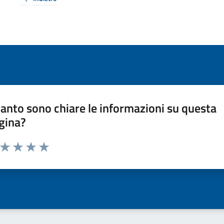
anto sono chiare le informazioni su questa
gina?
a da 1 a 5 stelle la pagina
ta 1 stelle su 5
Valuta 2 stelle su 5
Valuta 3 stelle su 5
Valuta 4 stelle su 5
Valuta 5 stelle su 5