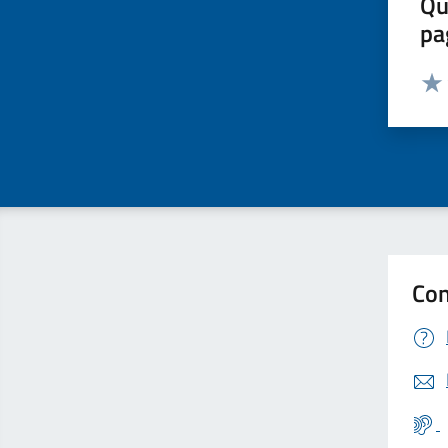
Qu
pa
Valut
Valu
Con