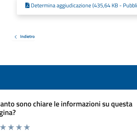
Determina aggiudicazione (435,64 KB - Pubbli
Indietro
anto sono chiare le informazioni su questa
gina?
a da 1 a 5 stelle la pagina
ta 1 stelle su 5
Valuta 2 stelle su 5
Valuta 3 stelle su 5
Valuta 4 stelle su 5
Valuta 5 stelle su 5