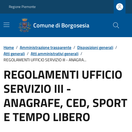
Regione Piemonte
Comune di Borgosesia
Home
/
Amministrazione trasparente
/
Disposizioni generali
/
Atti generali
/
Atti amministrativi generali
/
REGOLAMENTI UFFICIO SERVIZIO III - ANAGRA...
REGOLAMENTI UFFICIO
SERVIZIO III -
ANAGRAFE, CED, SPORT
E TEMPO LIBERO