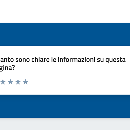
anto sono chiare le informazioni su questa
gina?
a da 1 a 5 stelle la pagina
ta 1 stelle su 5
Valuta 2 stelle su 5
Valuta 3 stelle su 5
Valuta 4 stelle su 5
Valuta 5 stelle su 5