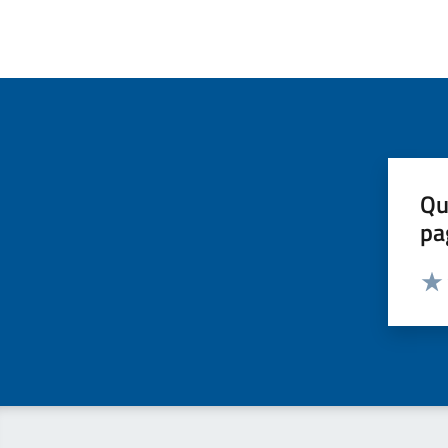
Qu
pa
Valut
Valu