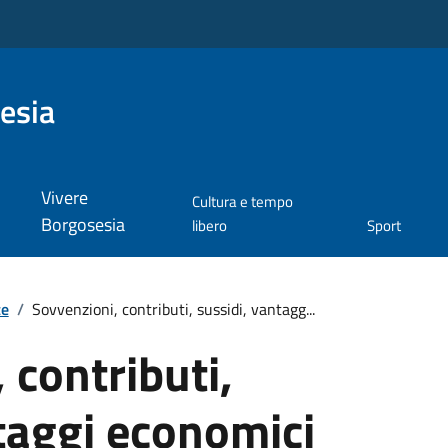
esia
Vivere
Cultura e tempo
Borgosesia
libero
Sport
te
/
Sovvenzioni, contributi, sussidi, vantagg...
 contributi,
taggi economici