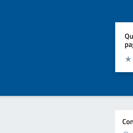
Qu
pa
Valut
Valu
Con