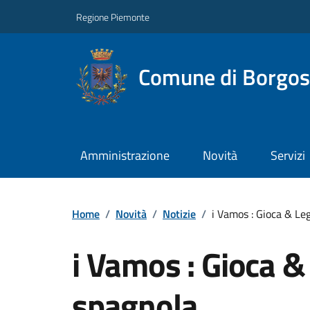
Regione Piemonte
Comune di Borgos
Amministrazione
Novità
Servizi
Home
/
Novità
/
Notizie
/
i Vamos : Gioca & Leg
i Vamos : Gioca &
spagnola