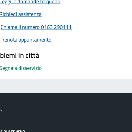
Leggi le domande frequenti
Richiedi assistenza
Chiama il numero 0163 290111
Prenota appuntamento
blemi in città
Segnala disservizio
ia
E DI SERVIZIO