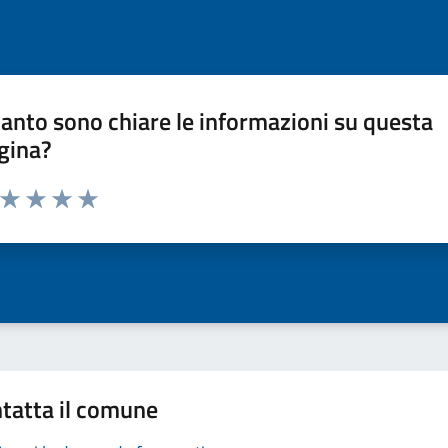
anto sono chiare le informazioni su questa
gina?
a da 1 a 5 stelle la pagina
ta 1 stelle su 5
Valuta 2 stelle su 5
Valuta 3 stelle su 5
Valuta 4 stelle su 5
Valuta 5 stelle su 5
tatta il comune