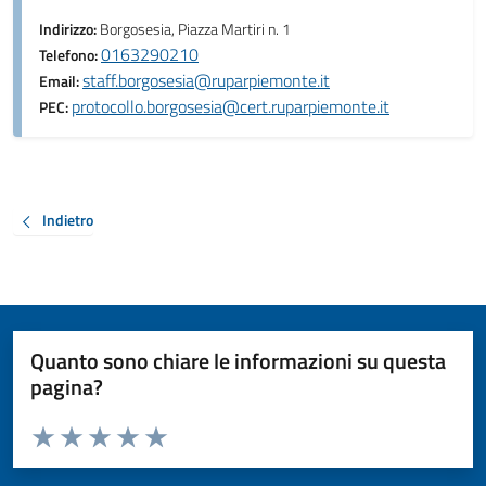
Indirizzo:
Borgosesia, Piazza Martiri n. 1
0163290210
Telefono:
staff.borgosesia@ruparpiemonte.it
Email:
protocollo.borgosesia@cert.ruparpiemonte.it
PEC:
Indietro
Quanto sono chiare le informazioni su questa
pagina?
Valuta da 1 a 5 stelle la pagina
Valuta 1 stelle su 5
Valuta 2 stelle su 5
Valuta 3 stelle su 5
Valuta 4 stelle su 5
Valuta 5 stelle su 5